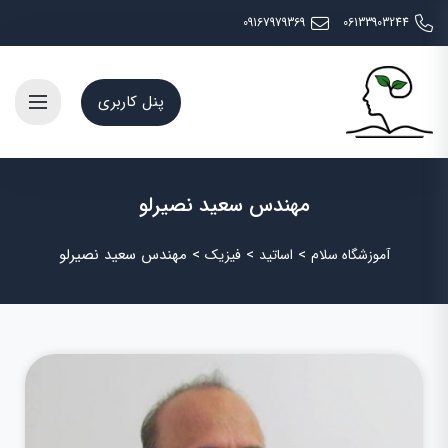
09167979369
06133903244
پنل کاربری
مهندس سعید نصیرلو
>
>
>
مهندس سعید نصیرلو
آموزشگاه سلام
اساتید
فیزیک