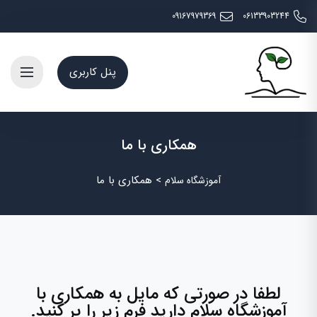
09167979369
06133903244
پنل کاربری
همکاری با ما
>
همکاری با ما
آموزشگاه سلام
لطفا در صورتی که مایل به همکاری با
آموزشگاه سلام دارید فرم زیر را پر کنید.